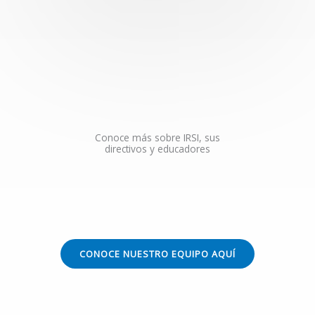
t
e
d
5
o
u
t
Conoce más sobre IRSI, sus
o
directivos y educadores
f
5
CONOCE NUESTRO EQUIPO AQUÍ