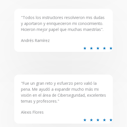
t
o
"Todos los instructores resolvieron mis dudas
f
y aportaron y enriquecieron mi conocimiento.
5
Hicieron mejor papel que muchas maestrías".
Andrés Ramírez
R
★
★
★
★
★
a
t
e
d
5
"Fue un gran reto y esfuerzo pero valió la
pena. Me ayudó a expandir mucho más mi
o
visión en el área de Ciberseguridad, excelentes
u
temas y profesores."
t
o
Alexis Flores
f
R
★
★
★
★
★
5
a