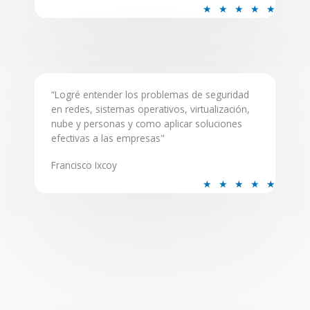
R
★
★
★
★
★
a
t
e
d
5
“Logré entender los problemas de seguridad
en redes, sistemas operativos, virtualización,
o
nube y personas y como aplicar soluciones
u
efectivas a las empresas"
t
o
Francisco Ixcoy
f
R
★
★
★
★
★
5
a
t
e
d
5
o
u