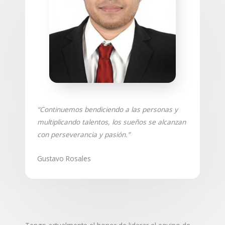
“Continuemos bendiciendo a las personas y
multiplicando talentos, los sueños se alcanzan
con perseverancia y pasión.”
Gustavo Rosales