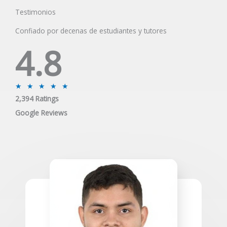
Testimonios
Confiado por decenas de estudiantes y tutores
4.8
R
★
★
★
★
★
2,394 Ratings
a
t
Google Reviews
e
d
5
o
u
t
o
f
5