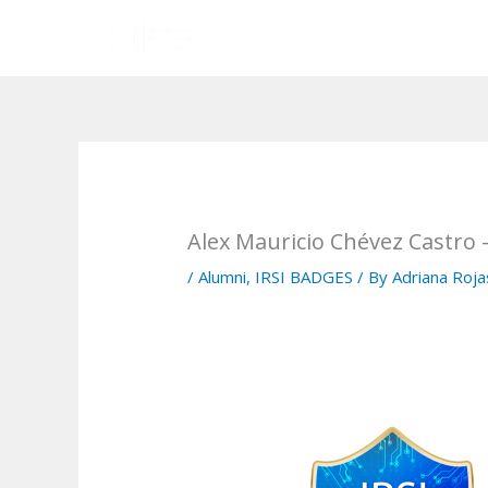
Skip
to
content
Alex Mauricio Chévez Castro –
/
Alumni
,
IRSI BADGES
/ By
Adriana Roja