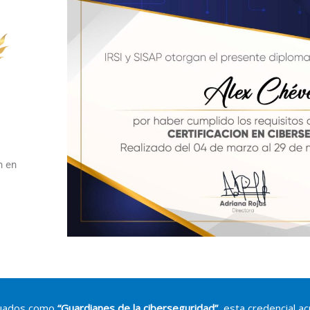
n en
duados como
“Guardianes de la ciberseguridad”
, esta credencial a