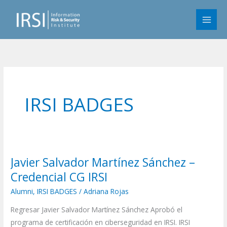
Skip
to
content
IRSI BADGES
Javier Salvador Martínez Sánchez –
Javier
Salvador
Credencial CG IRSI
Martínez
Alumni
,
IRSI BADGES
/
Adriana Rojas
Sánchez
Regresar Javier Salvador Martínez Sánchez Aprobó el
–
programa de certificación en ciberseguridad en IRSI. IRSI
Credencial