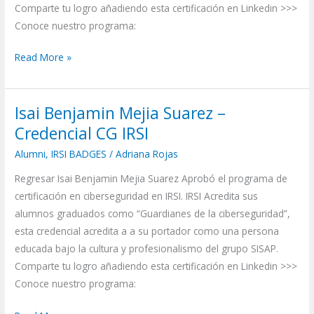
Comparte tu logro añadiendo esta certificación en Linkedin >>>
Conoce nuestro programa:
Read More »
Isai Benjamin Mejia Suarez –
Isai
Benjamin
Credencial CG IRSI
Mejia
Alumni
,
IRSI BADGES
/
Adriana Rojas
Suarez
Regresar Isai Benjamin Mejia Suarez Aprobó el programa de
–
certificación en ciberseguridad en IRSI. IRSI Acredita sus
Credencial
alumnos graduados como “Guardianes de la ciberseguridad”,
CG
esta credencial acredita a a su portador como una persona
IRSI
educada bajo la cultura y profesionalismo del grupo SISAP.
Comparte tu logro añadiendo esta certificación en Linkedin >>>
Conoce nuestro programa: