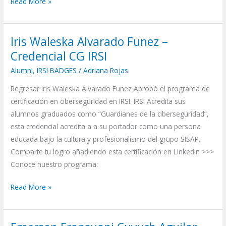
Read More »
Iris Waleska Alvarado Funez –
Iris
Waleska
Credencial CG IRSI
Alvarado
Alumni
,
IRSI BADGES
/
Adriana Rojas
Funez
Regresar Iris Waleska Alvarado Funez Aprobó el programa de
–
certificación en ciberseguridad en IRSI. IRSI Acredita sus
Credencial
alumnos graduados como “Guardianes de la ciberseguridad”,
CG
esta credencial acredita a a su portador como una persona
IRSI
educada bajo la cultura y profesionalismo del grupo SISAP.
Comparte tu logro añadiendo esta certificación en Linkedin >>>
Conoce nuestro programa:
Read More »
Emerson