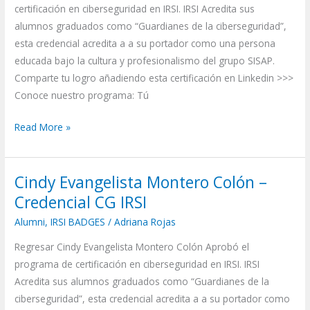
certificación en ciberseguridad en IRSI. IRSI Acredita sus
CG
alumnos graduados como “Guardianes de la ciberseguridad”,
IRSI
esta credencial acredita a a su portador como una persona
educada bajo la cultura y profesionalismo del grupo SISAP.
Comparte tu logro añadiendo esta certificación en Linkedin >>>
Conoce nuestro programa: Tú
Read More »
Cindy Evangelista Montero Colón –
Cindy
Evangelista
Credencial CG IRSI
Montero
Alumni
,
IRSI BADGES
/
Adriana Rojas
Colón
Regresar Cindy Evangelista Montero Colón Aprobó el
–
programa de certificación en ciberseguridad en IRSI. IRSI
Credencial
Acredita sus alumnos graduados como “Guardianes de la
CG
ciberseguridad”, esta credencial acredita a a su portador como
IRSI