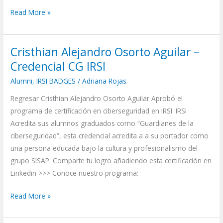
Read More »
Cristhian Alejandro Osorto Aguilar –
Cristhian
Alejandro
Credencial CG IRSI
Osorto
Alumni
,
IRSI BADGES
/
Adriana Rojas
Aguilar
Regresar Cristhian Alejandro Osorto Aguilar Aprobó el
–
programa de certificación en ciberseguridad en IRSI. IRSI
Credencial
Acredita sus alumnos graduados como “Guardianes de la
CG
ciberseguridad”, esta credencial acredita a a su portador como
IRSI
una persona educada bajo la cultura y profesionalismo del
grupo SISAP. Comparte tu logro añadiendo esta certificación en
Linkedin >>> Conoce nuestro programa:
Read More »