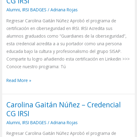
CG IRSI
Núñez
Alumni
,
IRSI BADGES
/
Adriana Rojas
–
Regresar Carolina Gaitán Núñez Aprobó el programa de
Credencial
certificación en ciberseguridad en IRSI. IRSI Acredita sus
CG
alumnos graduados como “Guardianes de la ciberseguridad”,
IRSI
esta credencial acredita a a su portador como una persona
educada bajo la cultura y profesionalismo del grupo SISAP.
Comparte tu logro añadiendo esta certificación en Linkedin >>>
Conoce nuestro programa: Tú
Read More »
Carolina Gaitán Núñez – Credencial
Carolina
Gaitán
CG IRSI
Núñez
Alumni
,
IRSI BADGES
/
Adriana Rojas
–
Regresar Carolina Gaitán Núñez Aprobó el programa de
Credencial