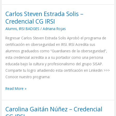
Carlos Steven Estrada Solis –
Carlos
Steven
Credencial CG IRSI
Estrada
Alumni
,
IRSI BADGES
/
Adriana Rojas
Solis
Regresar Carlos Steven Estrada Solis Aprobó el programa de
–
certificación en ciberseguridad en IRSI. IRSI Acredita sus
Credencial
alumnos graduados como “Guardianes de la ciberseguridad”,
CG
esta credencial acredita a a su portador como una persona
IRSI
educada bajo la cultura y profesionalismo del grupo SISAP.
Comparte tu logro añadiendo esta certificación en Linkedin >>>
Conoce nuestro programa:
Read More »
Carolina Gaitán Núñez – Credencial
Carolina
Gaitán