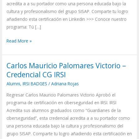
acredita a a su portador como una persona educada bajo la
IRSI
cultura y profesionalismo del grupo SISAP. Comparte tu logro
añadiendo esta certificación en Linkedin >>> Conoce nuestro
programa: Tú […]
Read More »
Carlos Mauricio Palomares Victorio –
Carlos
Mauricio
Credencial CG IRSI
Palomares
Alumni
,
IRSI BADGES
/
Adriana Rojas
Victorio
Regresar Carlos Mauricio Palomares Victorio Aprobó el
–
programa de certificación en ciberseguridad en IRSI. IRSI
Credencial
Acredita sus alumnos graduados como “Guardianes de la
CG
ciberseguridad”, esta credencial acredita a a su portador como
IRSI
una persona educada bajo la cultura y profesionalismo del
grupo SISAP. Comparte tu logro añadiendo esta certificación en