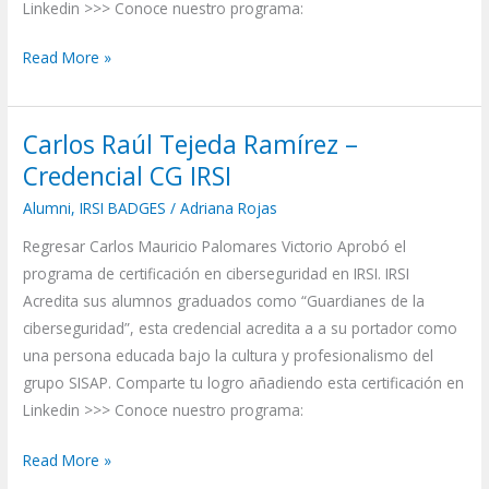
Linkedin >>> Conoce nuestro programa:
Read More »
Carlos Raúl Tejeda Ramírez –
Carlos
Raúl
Credencial CG IRSI
Tejeda
Alumni
,
IRSI BADGES
/
Adriana Rojas
Ramírez
Regresar Carlos Mauricio Palomares Victorio Aprobó el
–
programa de certificación en ciberseguridad en IRSI. IRSI
Credencial
Acredita sus alumnos graduados como “Guardianes de la
CG
ciberseguridad”, esta credencial acredita a a su portador como
IRSI
una persona educada bajo la cultura y profesionalismo del
grupo SISAP. Comparte tu logro añadiendo esta certificación en
Linkedin >>> Conoce nuestro programa:
Read More »