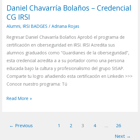
Daniel Chavarría Bolaños – Credencial
Daniel
Chavarría
CG IRSI
Bolaños
Alumni
,
IRSI BADGES
/
Adriana Rojas
–
Regresar Daniel Chavarría Bolaños Aprobó el programa de
Credencial
certificación en ciberseguridad en IRSI. IRSI Acredita sus
CG
alumnos graduados como “Guardianes de la ciberseguridad”,
IRSI
esta credencial acredita a a su portador como una persona
educada bajo la cultura y profesionalismo del grupo SISAP.
Comparte tu logro añadiendo esta certificación en Linkedin >>>
Conoce nuestro programa: Tú
Read More »
←
Previous
1
2
3
4
…
26
Next
→