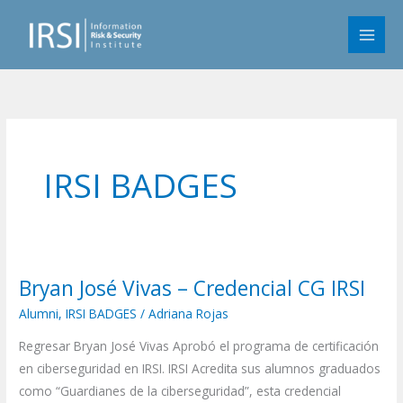
Skip
to
content
IRSI BADGES
Bryan José Vivas – Credencial CG IRSI
Bryan
José
Alumni
,
IRSI BADGES
/
Adriana Rojas
Vivas
Regresar Bryan José Vivas Aprobó el programa de certificación
–
en ciberseguridad en IRSI. IRSI Acredita sus alumnos graduados
Credencial
como “Guardianes de la ciberseguridad”, esta credencial
CG